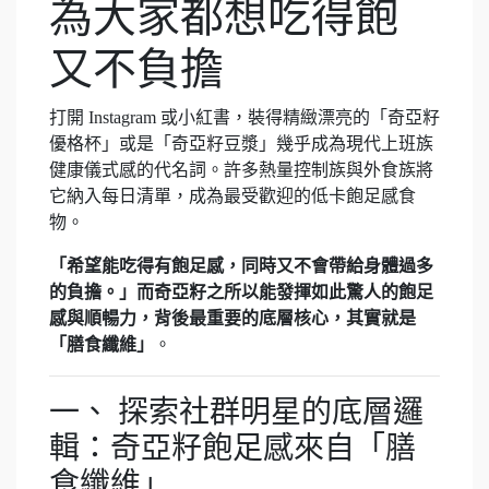
為大家都想吃得飽
又不負擔
打開 Instagram 或小紅書，裝得精緻漂亮的「奇亞籽
優格杯」或是「奇亞籽豆漿」幾乎成為現代上班族
健康儀式感的代名詞。許多熱量控制族與外食族將
它納入每日清單，成為最受歡迎的低卡飽足感食
物。
「希望能吃得有飽足感，同時又不會帶給身體過多
的負擔。」
而奇亞籽之所以能發揮如此驚人的飽足
感與順暢力，背後最重要的底層核心，其實就是
「膳食纖維」
。
一、 探索社群明星的底層邏
輯：奇亞籽飽足感來自「膳
食纖維」