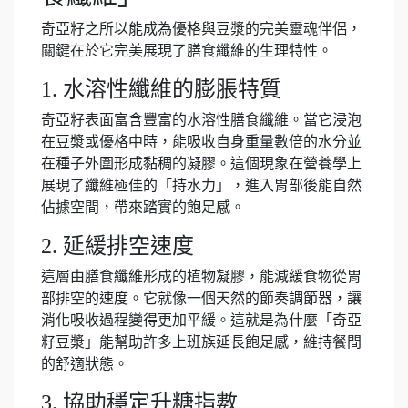
奇亞籽之所以能成為優格與豆漿的完美靈魂伴侶，
關鍵在於它完美展現了膳食纖維的生理特性。
1. 水溶性纖維的膨脹特質
奇亞籽表面富含豐富的水溶性膳食纖維。當它浸泡
在豆漿或優格中時，能吸收自身重量數倍的水分並
在種子外圍形成黏稠的凝膠。這個現象在營養學上
展現了纖維極佳的「持水力」，進入胃部後能自然
佔據空間，帶來踏實的飽足感。
2. 延緩排空速度
這層由膳食纖維形成的植物凝膠，能減緩食物從胃
部排空的速度。它就像一個天然的節奏調節器，讓
消化吸收過程變得更加平緩。這就是為什麼「奇亞
籽豆漿」能幫助許多上班族延長飽足感，維持餐間
的舒適狀態。
3. 協助穩定升糖指數