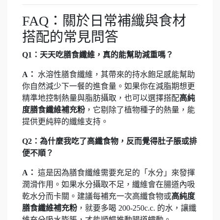
FAQ：關於日常補纖與食材
搭配的常見問答
Q1：天天吃膳食纖維，真的能幫助減重嗎？
A：
水溶性膳食纖維，其帶來的持水飽足感能幫助
你自然減少下一餐的進食量。如果你在減脂期想更
精準地控制熱量與脂肪攝取，也可以選擇搭配
高純
度膳食纖維補充粉
，它剔除了植物種子的熱量，能
提供更純粹的纖維支持。
Q2：為什麼我吃了高纖食物，反而覺得肚子脹或排
便不順？
A：
這是因為膳食纖維需要充足的「水分」來發揮
潤滑作用。如果水分攝取不足，纖維會在腸道內吸
乾水分而卡關。建議每補充一次高纖食物或
高純度
膳食纖維補充粉
，就要多喝 200-250c.c. 的水，讓纖
維充分吸水膨脹，才能順暢推動腸道蠕動。