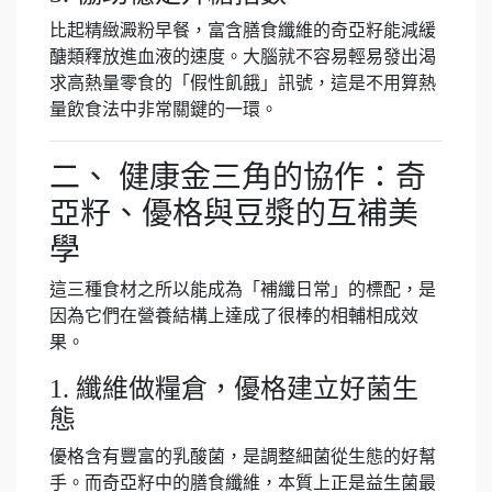
比起精緻澱粉早餐，富含膳食纖維的奇亞籽能減緩
醣類釋放進血液的速度。大腦就不容易輕易發出渴
求高熱量零食的「假性飢餓」訊號，這是不用算熱
量飲食法中非常關鍵的一環。
二、 健康金三角的協作：奇
亞籽、優格與豆漿的互補美
學
這三種食材之所以能成為「補纖日常」的標配，是
因為它們在營養結構上達成了很棒的相輔相成效
果。
1. 纖維做糧倉，優格建立好菌生
態
優格含有豐富的乳酸菌，是調整細菌從生態的好幫
手。而奇亞籽中的膳食纖維，本質上正是益生菌最