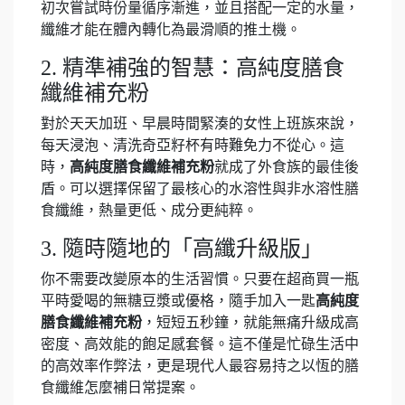
初次嘗試時份量循序漸進，並且搭配一定的水量，
纖維才能在體內轉化為最滑順的推土機。
2. 精準補強的智慧：高純度膳食
纖維補充粉
對於天天加班、早晨時間緊湊的女性上班族來說，
每天浸泡、清洗奇亞籽杯有時難免力不從心。這
時，
高純度膳食纖維補充粉
就成了外食族的最佳後
盾。可以選擇保留了最核心的水溶性與非水溶性膳
食纖維，熱量更低、成分更純粹。
3. 隨時隨地的「高纖升級版」
你不需要改變原本的生活習慣。只要在超商買一瓶
平時愛喝的無糖豆漿或優格，隨手加入一匙
高純度
膳食纖維補充粉
，短短五秒鐘，就能無痛升級成高
密度、高效能的飽足感套餐。這不僅是忙碌生活中
的高效率作弊法，更是現代人最容易持之以恆的膳
食纖維怎麼補日常提案。