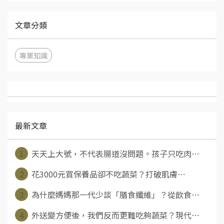
文章分類
專業知識
最新文章
1
天天上大號，不代表腸道沒問題。孩子只吃肉⋯
2
花3000元買保養品卻不吃蔬菜？打破肌膚⋯
3
為什麼媽媽那一代少談「膳食纖維」？從飲食⋯
4
外送變方便後，我們反而更難吃夠蔬菜？現代⋯