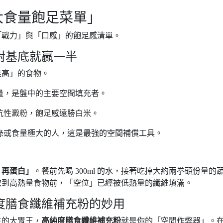
大食量飽足菜單」
「戰力」與「口感」的飽足感清單。
選對基底就贏一半
維高」的食物。
量，是盤中的主要空間填充者。
抗性澱粉，飽足感遠勝白米。
碌或食量極大的人，這是最強的空間補償工具。
、再蛋白」
。餐前先喝 300ml 的水，接著吃掉大約兩拳頭份量的
取到高熱量食物前，「空位」已經被低熱量的纖維填滿。
純度膳食纖維補充粉的妙用
生的大胃王，
高純度膳食纖維補充粉
就是你的「空間作弊器」。