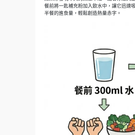
餐前將一匙補充粉加入飲水中，讓它迅速吸水
半餐的進食量，輕鬆創造熱量赤字。