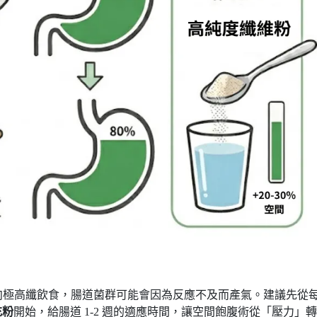
然轉向極高纖飲食，腸道菌群可能會因為反應不及而產氣。建議先從
充粉
開始，給腸道 1-2 週的適應時間，讓空間飽腹術從「壓力」