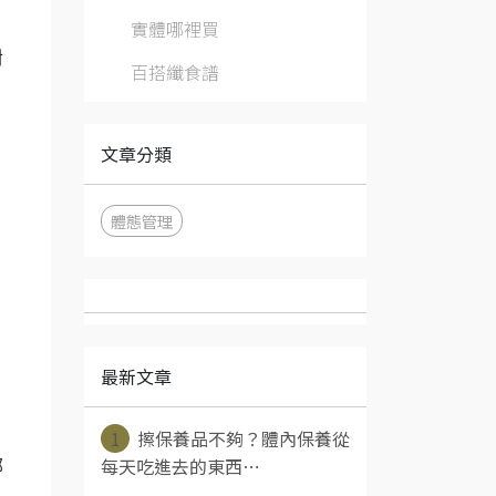
實體哪裡買
對
百搭纖食譜
文章分類
體態管理
最新文章
1
擦保養品不夠？體內保養從
每天吃進去的東西⋯
部