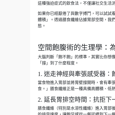
這種強迫症式的飲食法，不僅讓社交生活
如果你已經厭倦了與數字搏鬥，可以試試
體積」。透過膳食纖維佔據胃部空間，我
態。
空間飽腹術的生理學：
大腦判斷「飽不飽」的標準，其實比你想
「撐」到了什麼程度。
1. 迷走神經與牽張感受器
當食物進入胃部並將胃壁撐開時，會有牽
食。」膳食纖維正是一種具備高體積、低
2. 延長胃排空時間：抗拒下
膳食纖維（特別是水溶性纖維）進入胃部
的排空速度，讓飽足感從一餐延續到下一