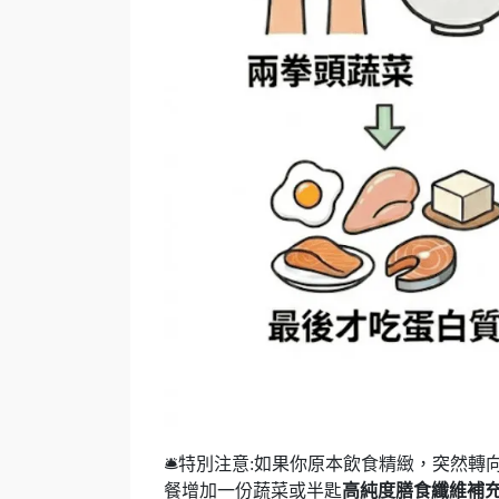
🛎️特別注意:如果你原本飲食精緻，突
餐增加一份蔬菜或半匙
高純度膳食纖維補