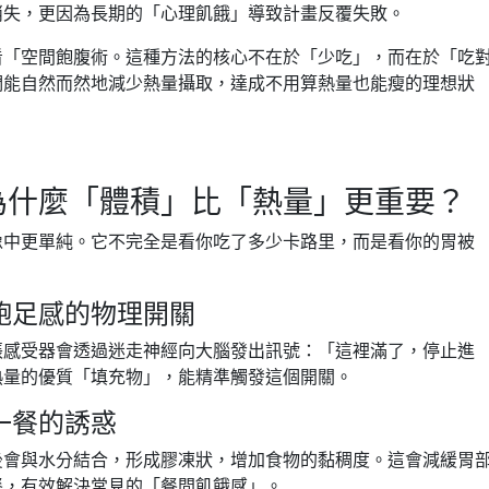
消失，更因為長期的「心理飢餓」導致計畫反覆失敗。
看「空間飽腹術。這種方法的核心不在於「少吃」，而在於「吃
們能自然而然地減少熱量攝取，達成不用算熱量也能瘦的理想狀
為什麼「體積」比「熱量」更重要？
像中更單純。它不完全是看你吃了多少卡路里，而是看你的胃被
：飽足感的物理開關
張感受器會透過迷走神經向大腦發出訊號：「這裡滿了，停止進
熱量的優質「填充物」，能精準觸發這個開關。
一餐的誘惑
後會與水分結合，形成膠凍狀，增加食物的黏稠度。這會減緩胃
餐，有效解決常見的「餐間飢餓感」。