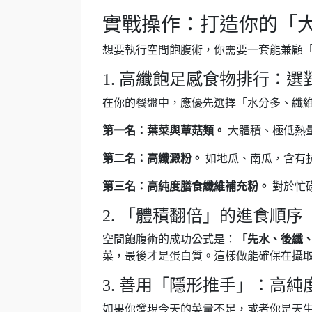
實戰操作：打造你的「
想要執行空間飽腹術，你需要一套能兼顧
1. 高纖飽足感食物排行：
在你的餐盤中，應優先選擇「水分多、纖
第一名：葉菜與蕈菇類。
大體積、極低熱
第二名：高纖澱粉。
如地瓜、南瓜，含有
第三名：高純度膳食纖維補充粉。
對於忙
2. 「體積翻倍」的進食順序
空間飽腹術的成功公式是：
「先水、後纖
菜，最後才是蛋白質。這樣做能確保在攝
3. 善用「隱形推手」：高
如果你發現今天的菜量不足，或者你是天