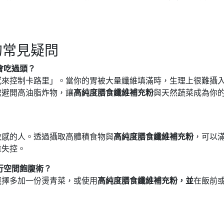
的常見疑問
會吃過頭？
感來控制卡路里」。當你的胃被大量纖維填滿時，生理上很難攝
需避開高油脂炸物，讓
高純度膳食纖維補充粉
與天然蔬菜成為你
敏感的人。透過攝取高體積食物與
高純度膳食纖維補充粉
，可以
重失控。
行空間飽腹術？
選擇多加一份燙青菜，或使用
高純度膳食纖維補充粉，並
在飯前