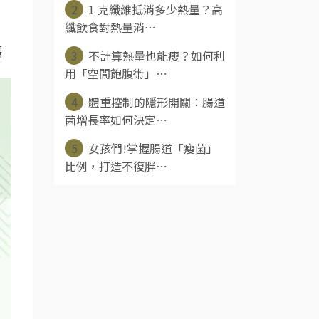
2
1 克纖維抵消多少熱量？高
纖飲食對熱量消⋯
攝
3
不計算熱量也能瘦？如何利
用「空間飽腹術」⋯
4
體重控制的隱形開關：腸道
菌增長率如何決定⋯
5
女孩們!掌握腸道「瘦菌」
比例，打造不復胖⋯