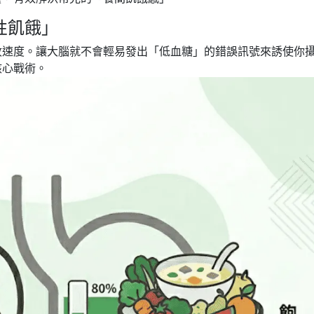
性飢餓」
收速度。讓大腦就不會輕易發出「低血糖」的錯誤訊號來誘使你
核心戰術。