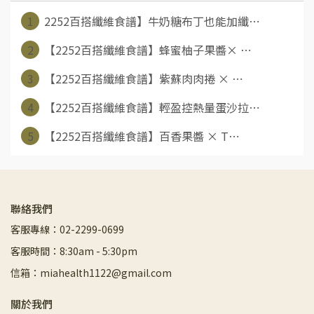
1
2252百搭纖維食譜】牛奶糖布丁也能加纖⋯
2
【2252百搭纖維食譜】蜂蜜柚子果醬× ⋯
3
【2252百搭纖維食譜】紫蘇肉肉捲 × ⋯
4
【2252百搭纖維食譜】輕盈控熱量蛋沙拉⋯
5
【2252百搭纖維食譜】百香果醬 × T⋯
聯絡我們
客服專線：02-2299-0699
客服時間：8:30am - 5:30pm
信箱：miahealth1122@gmail.com
關於我們