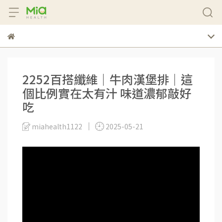
2252百搭纖維｜牛肉漢堡排｜這
個比例實在太有汁 味道濃郁敲好
吃
miahealth1122
2025-05-21