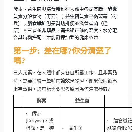
酵素、益生菌與膳食纖維在人體中各司其職：
酵素
負責分解食物（剪刀）；
益生菌
負責平衡菌叢（衛
兵）；
膳食纖維
則是幫助排便並滋養益菌（糧
草）。三者並非藥品，需透過正確的溫度、水分配
合與時機搭配，才能發揮加乘的健康效益。
第一步: 差在哪?你分清楚了
嗎?
三大元素，在人體中都有各自所屬工作，且非藥品
時，需要持續一些時間讓效果發揮，如果使用後馬
上有效果，您可能需要思考原因為何這麼神奇?
酵素
益生菌
•
酵素
(Enzyme)，或
•
膳食纖維(D
稱酶，是一種
•
益生菌
能被消化道