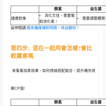
酵素
益生菌
•
消化欠佳，需要幫
適應對象
•
需要調整體質
助消化者。
延伸閱讀:
膳食纖維補對時間，效益翻倍！
第四步: 混在一起用會怎樣?會比
較厲害嗎
來看看加乘效果，如何透過搭配組合，提升補充效
果CP值!
酵素
益生菌