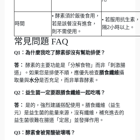
•
酵素須於飯後食用，
•
若服用抗生素，
時間
若是該餐沒有進食，
隔2小時以上。
則不需使用。
常見問題 FAQ
Q1：為什麼我吃了酵素卻沒有幫助排便？
答：
酵素的主要功能是「分解食物」而非「刺激腸
道」。如果您是排便不順，應優先檢查
膳食纖維
攝
取量與
水分
是否充足，而非單靠酵素。
Q2：益生菌一定要跟膳食纖維一起吃嗎？
答：
是的，強烈建議搭配使用。膳食纖維（益生
元）是益生菌的能量來源，沒有纖維，補充進去的
益生菌很難在腸道「定居」並發揮作用。
Q3：酵素會被胃酸破壞嗎？