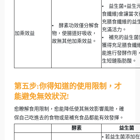
•
益生菌+益生元
食纖維)會讓當次
充膳食纖維的益
•
酵素功效僅分解食
充滿活力。
加乘效益
物，使腸道好吸收，
• 補充的益生菌
故無其他加乘效益。
獲得充足膳食纖
能進行發酵作用
生短鏈脂肪酸。
第五步:你得知道的使用限制，才
能避免無效狀況!
愈瞭解食用限制，愈能降低使其無效影響風險，確
保自己吃進去的食物或是補充食品都能有效發揮。
酵素
益生菌
•
若益生菌添加在