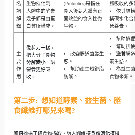
名
生物催化劑，
(Probiotics)是指在
體吸收的多
詞
人體中的酵素
食入後對人體有正
• 依其結
解
幾乎都是由蛋
面效益的食入性微
稱碳水化合
釋
白質所構成。
生物。
營養素。
•
幫助排
• 幫助排
像剪刀一樣，
主
•
改變腸道菌叢生
•
滋養
腸
把大分子食物
要
態。
叢生態。
分解變小
，讓
作
• 幫助產生短鏈脂
• 為益生
營養更好吸
用
肪酸。
食物來源。
收。
第二步: 想知道酵素、益生菌、膳
食纖維打哪兒來嗎?
如何透過正確食物攝取，讓人體維持身體消化道機