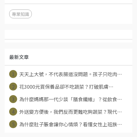
專業知識
最新文章
1
天天上大號，不代表腸道沒問題。孩子只吃肉⋯
2
花3000元買保養品卻不吃蔬菜？打破肌膚⋯
3
為什麼媽媽那一代少談「膳食纖維」？從飲食⋯
4
外送變方便後，我們反而更難吃夠蔬菜？現代⋯
5
為什麼肚子脹會讓你心情煩？看懂女性上班族⋯