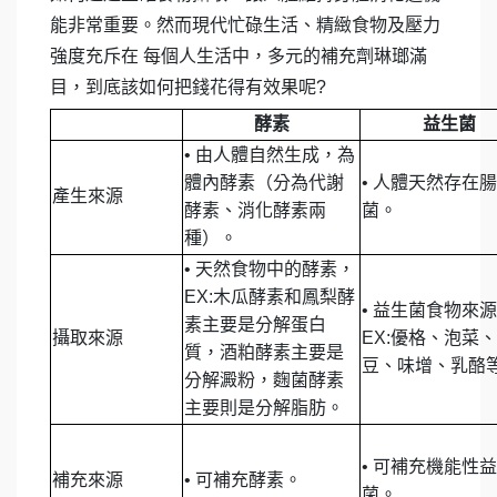
能非常重要。然而現代忙碌生活、精緻食物及壓力
強度充斥在 每個人生活中，多元的補充劑琳瑯滿
目，到底該如何把錢花得有效果呢?
酵素
益生菌
•
由人體自然生成，為
體內酵素（分為代謝
•
人體天然存在腸
產生來源
酵素、消化酵素兩
菌。
種）。
•
天然食物中的酵素，
EX:木瓜酵素和鳳梨酵
•
益生菌食物來源
素主要是分解蛋白
攝取來源
EX:優格、泡菜
質，酒粕酵素主要是
豆、味增、乳酪
分解澱粉，麴菌酵素
主要則是分解脂肪。
•
可補充機能性益
補充來源
•
可補充酵素。
菌。