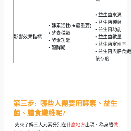
•
益生菌來源
• 益生菌種類
•
酵素活性(
★
最重要)
• 益生菌功能
• 酵素種類
影響效果指標
• 益生菌數量
• 酵素功能
• 益生菌定殖率
• 醱酵期
• 益生菌與膳食
依存度
第三步: 哪些人需要用酵素、益生
菌、膳食纖維呢?
先來了解三大元素分別在
什麼地方
出現、為身體
做