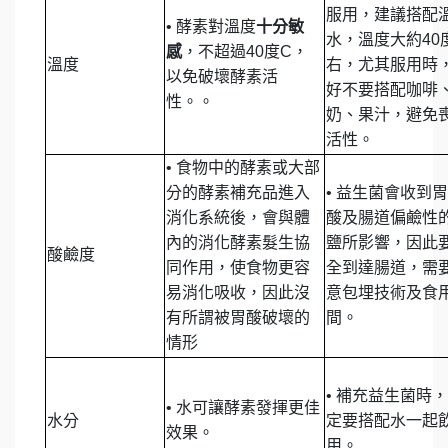
服用，建議搭配
•
酵素對溫度
十分敏
水，溫度大約40
感
，不超過40度C，
溫度
右，尤其服用時
以免破壞酵素活
好不要搭配咖啡
性。。
奶、果汁，避免
活性。
•
食物中的酵素或大部
分的酵素補充品進入
•
益生菌會收到胃
消化系統後，會與體
酸及腸道偏鹼性
內的消化酵素髮生協
鹽所影響，因此
酸鹼度
同作用，使食物更容
全到達腸道，需
易消化吸收，因此沒
意包埋技術及食
有所謂被胃酸破壞的
間。
情形
•
補充益生菌時，
•
水可讓酵素發揮更佳
水分
定要搭配水一起
效果。
用。